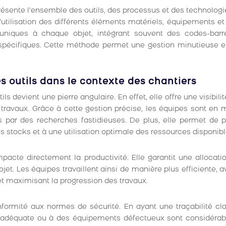
présente l’ensemble des outils, des processus et des technologi
’utilisation des différents éléments matériels, équipements et 
nts uniques à chaque objet, intégrant souvent des codes-ba
s spécifiques. Cette méthode permet une gestion minutieuse et
s outils dans le contexte des chantiers
ls devient une pierre angulaire. En effet, elle offre une visibili
travaux. Grâce à cette gestion précise, les équipes sont en
és par des recherches fastidieuses. De plus, elle permet de pr
s stocks et à une utilisation optimale des ressources disponibl
impacte directement la productivité. Elle garantit une allocat
et. Les équipes travaillent ainsi de manière plus efficiente, 
et maximisant la progression des travaux.
onformité aux normes de sécurité. En ayant une traçabilité cl
n inadéquate ou à des équipements défectueux sont considérab