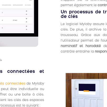
permet également le
contr
Un processus de t
de clés
Le logiciel Myloby assure l
clés. De plus, il archive l
trousseau. Grâce aux don
l’utilisateur permet de fo
nominatif et horodaté
d
contrôle entraîne la
respons
és connectées et
clés connectées
de Myloby
e peut être individuelle ou
fret ou une boîte à clés.
tient les clés des espaces
rocessus est le suivant :