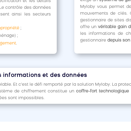
exige un
système de ges
écification et les détails
Myloby vous permet d
 Le contrôle des données
mouvements de clés. C’
essent ainsi les secteurs
gestionnaire de sites di
offre un
véritable gain 
propriété
;
les informations de ch
ménage) ;
gestionnaire
depuis son 
agement
.
 informations et des données
olable. Et c’est le défi remporté par la solution Myloby. La pro
ystème de chiffrement constitue un
coffre-fort technologique
nées sont impossibles.