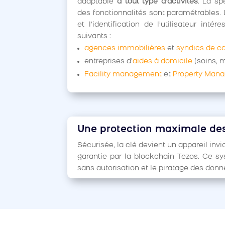
adaptable
à tout type d’activités
. La sp
des fonctionnalités sont paramétrables.
et l’identification de l’utilisateur intér
suivants :
agences immobilières
et
syndics de co
entreprises d’
aides à domicile
(soins, 
Facility management
et
Property Man
Une protection maximale des
Sécurisée, la clé devient un appareil invi
garantie par la blockchain Tezos. Ce s
sans autorisation et le piratage des don