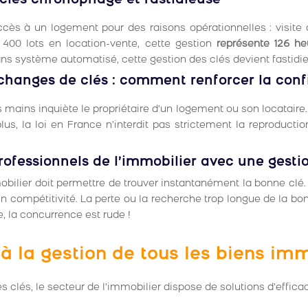
clés chronophage et fastidieuse
ès à un logement pour des raisons opérationnelles : visite d’
 400 lots en location-vente, cette gestion
représente 126 h
sans système automatisé, cette gestion des clés devient fastidi
 échanges de clés : comment renforcer la conf
 mains inquiète le propriétaire d’un logement ou son locataire
plus, la loi en France n’interdit pas strictement la reproduct
rofessionnels de l’immobilier avec une gesti
bilier doit permettre de trouver instantanément la bonne clé. 
en compétitivité. La perte ou la recherche trop longue de la bo
e, la concurrence est rude !
à la gestion de tous les biens imm
es clés, le secteur de l’immobilier dispose de solutions d’effica